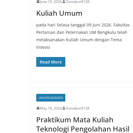
June 10, 2026
Osmdare9128
Kuliah Umum
pada hari Selasa tanggal 09 Juni 2026. Fakultas
Pertanian dan Peternakan UM Bengkulu telah
melaksanakan Kuliah Umum dengan Tema
Inovasi
Read More
UNCATEGORIZED
May 16, 2026
Osmdare9128
Praktikum Mata Kuliah
Teknologi Pengolahan Hasil