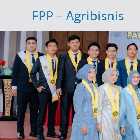
Skip
FPP – Agribisnis
to
content