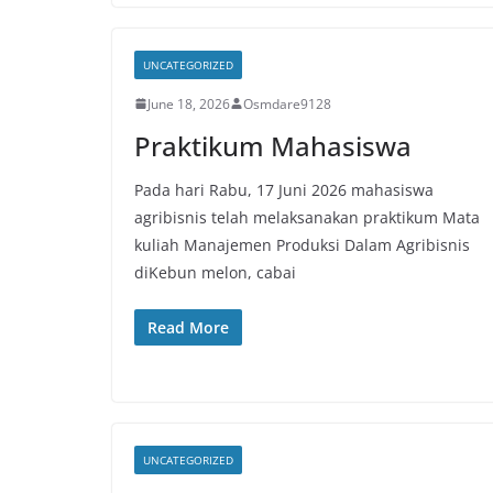
UNCATEGORIZED
June 18, 2026
Osmdare9128
Praktikum Mahasiswa
Pada hari Rabu, 17 Juni 2026 mahasiswa
agribisnis telah melaksanakan praktikum Mata
kuliah Manajemen Produksi Dalam Agribisnis
diKebun melon, cabai
Read More
UNCATEGORIZED